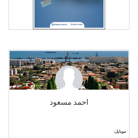
احمد مسعود
موبايل: