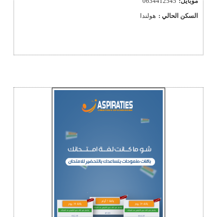
موبايل:
0634412545
السكن الحالي :
هولندا