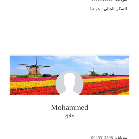
السكن الحالي :
هولندا
Mohammed
حلاق
موبايل:
0645315398