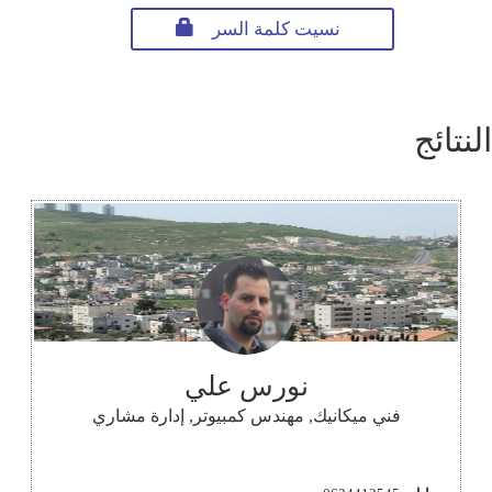
نسيت كلمة السر
النتائج
نورس علي
فني ميكانيك, مهندس كمبيوتر, إدارة مشاري