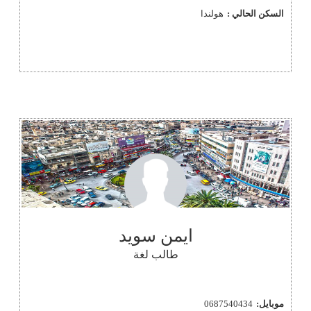
السكن الحالي :
هولندا
ايمن سويد
طالب لغة
موبايل:
0687540434