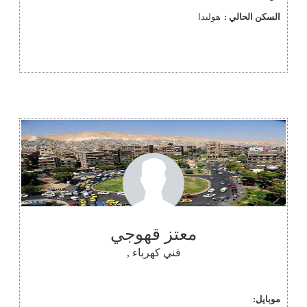
السكن الحالي :
هولندا
معتز قهوجي
فني كهرباء ,
موبايل: