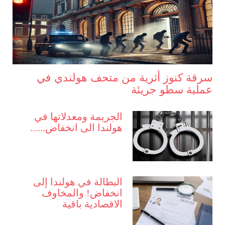
سرقة كنوز أثرية من متحف هولندي في
عملية سطو جريئة
الجريمة ومعدلاتها في
هولندا الى انخفاض......
البطالة في هولندا إلى
انخفاض! والمخاوف
الاقصادية باقية