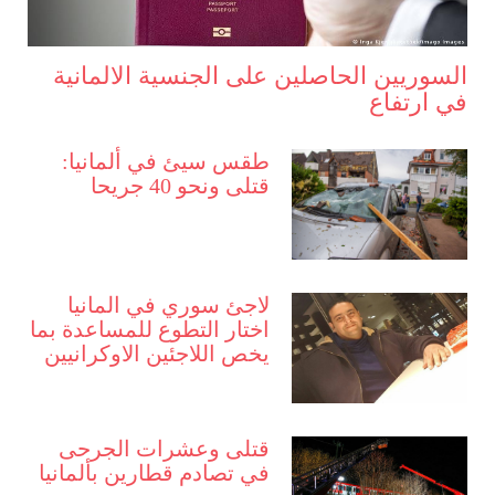
السوريين الحاصلين على الجنسية الالمانية
في ارتفاع
طقس سيئ في ألمانيا:
قتلى ونحو 40 جريحا
لاجئ سوري في المانيا
اختار التطوع للمساعدة بما
يخص اللاجئين الاوكرانيين
قتلى وعشرات الجرحى
في تصادم قطارين بألمانيا