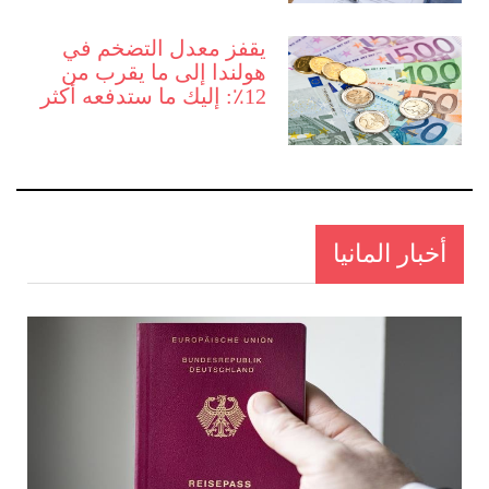
يقفز معدل التضخم في
هولندا إلى ما يقرب من
12٪: إليك ما ستدفعه أكثر
أخبار المانيا