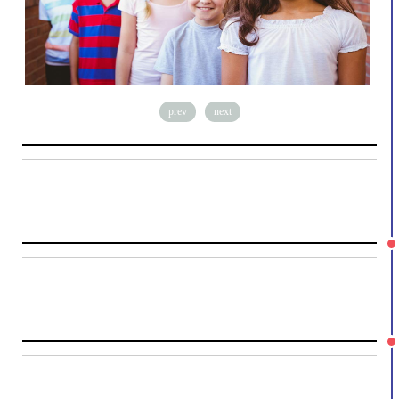
prev
next