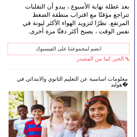
بعد عطلة نهاية الأسبوع ، يبدو أن التقلبات 
تتراجع مؤقتًا مع اقتراب منطقة الضغط 
المرتفع. نظرًا لتزويد الهواء الأكثر ليونة في 
نفس الوقت ، يصبح أكثر دفئًا مرة أخرى.
انضم لمجموعتنا على الفيسبوك
الخبر كما من المصدر
صائح تمكنك بأن تصبح أكثر انخراطًا في
معلومات اساسي
 طفلك
هولند�