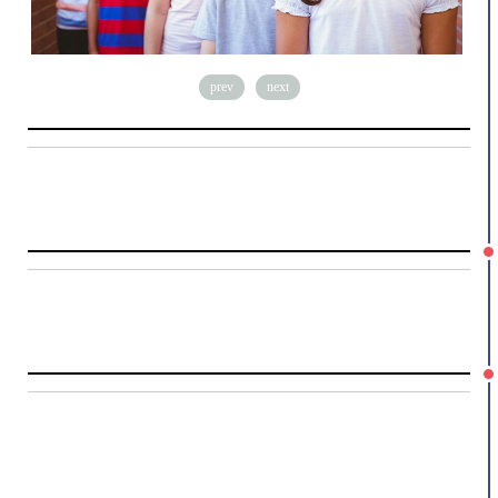
prev
next