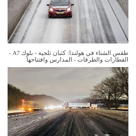
طقس الشتاء في هولندا: كثبان ثلجية - بلوك A7 -
القطارات والطرقات - المدارس وافتتاحها