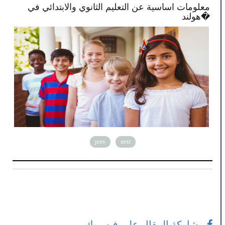
معلومات اساسية عن التعليم الثانوي والابتدائي في
الح
هولند�
prev
next
مشاركة المقال على فيسبوك