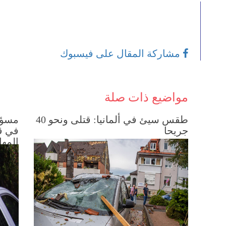
مشاركة المقال على فيسبوك
مواضيع ذات صلة
طقس سيئ في ألمانيا: قتلى ونحو 40
مسؤول
جريحا
في قي
المها