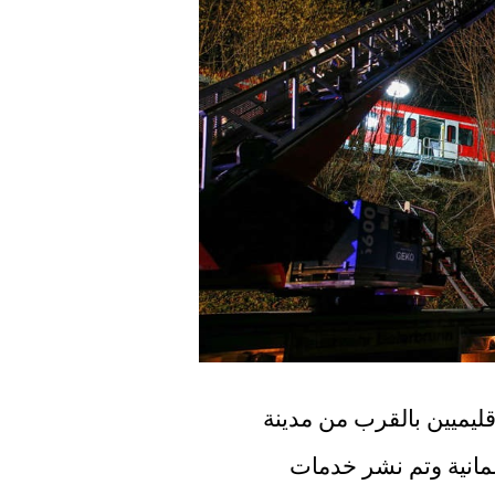
لقي شخص مصرعه في تصادم بين قطارين إقليميين بالقرب من مدينة 
ميونيخ بجنوب ألمانيا. أعلنت ذلك الشرطة الألمانية وتم نشر خدمات 