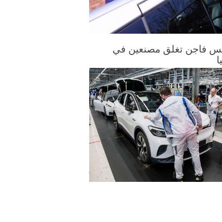
س فاجن تغلق مصنعين في
ا