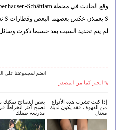
S يعملان عكس بعضهما البعض وقطارات S تشبه العدائين.
لم يتم تحديد السبب بعد حسبما ذكرت وسائل إع
انضم لمجموعتنا على ال
الخبر كما من المصدر
كيف تساعد طفلك في البقاء
إذا كنت تشرب هذه الأنواع
بأمان عبر الإنترنت
من القهوة ، فقد يكون لديك
معدل