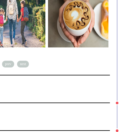
prev
next