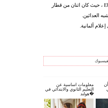
وقع الحادث في محطة Ebenhausen-Schäftlarn ، حيث كان اثنان من قطار 
لام ألمانية.
فيسبوك
بعض النصائح تمكنك بأن
معلومات اساسية عن
تصبح أكثر انخراطًا في
التعليم الثانوي والابتدائي في
مدرسة طفلك
هولند�