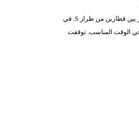
قبل ستة أشهر، كان هناك تقريباً تصادم مباشر بين قطارين من طراز S. في 
الجوار وكان السائقون قادرين على الفرامل في الوقت المناسب. توقفت 