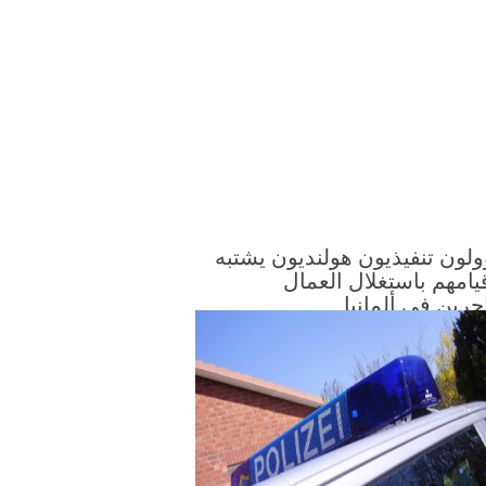
ون تنفيذيون هولنديون يشتبه
امهم باستغلال العمال
جرين في ألمانيا