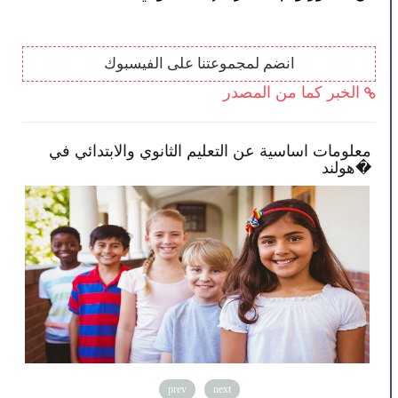
انضم لمجموعتنا على الفيسبوك
الخبر كما من المصدر
 في
معلومات اساسية عن التعليم الثانوي والابتدائي في
هولند�
prev
next