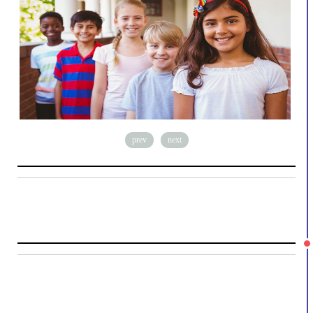
prev
next