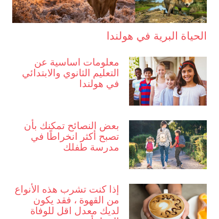
الحياة البرية في هولندا
معلومات اساسية عن
التعليم الثانوي والابتدائي
في هولندا
بعض النصائح تمكنك بأن
تصبح أكثر انخراطًا في
مدرسة طفلك
إذا كنت تشرب هذه الأنواع
من القهوة ، فقد يكون
لديك معدل اقل للوفاة