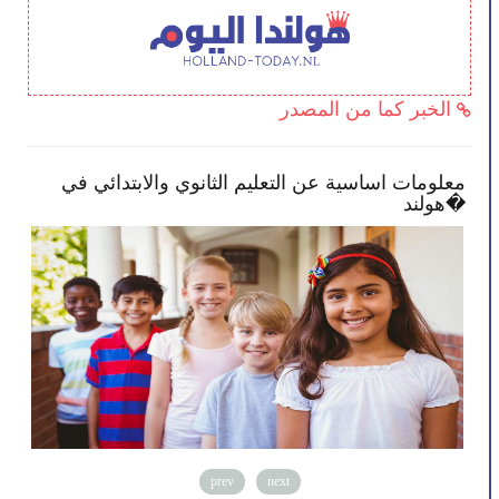
الخبر كما من المصدر
أكثر انخراطًا في
معلومات اساسية عن التعليم الثانوي 
هولند�
prev
next