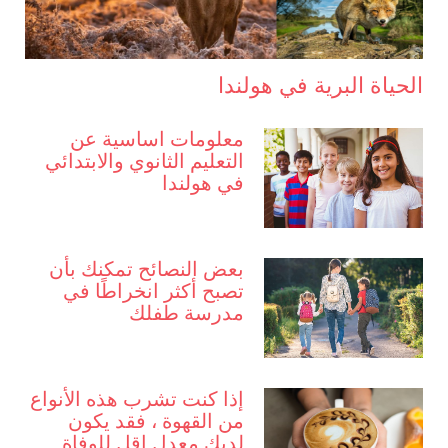
الحياة البرية في هولندا
معلومات اساسية عن
التعليم الثانوي والابتدائي
في هولندا
بعض النصائح تمكنك بأن
تصبح أكثر انخراطًا في
مدرسة طفلك
إذا كنت تشرب هذه الأنواع
من القهوة ، فقد يكون
لديك معدل اقل للوفاة