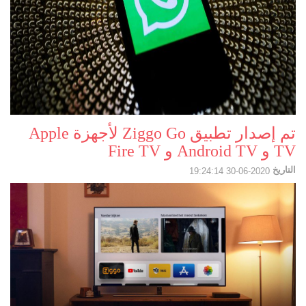
تم إصدار تطبيق Ziggo Go لأجهزة Apple
TV و Android TV و Fire TV
التاريخ
2020-06-30 19:24:14