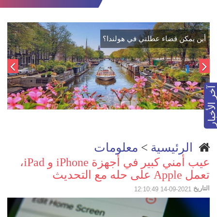
البطالة في هولندا إلى انخفاض! والمخاوف الاقصادية باقية
آخر الأخبار
الرئيسية
>
معلومات
عيب أمني كبير في أجهزة iPhone و iPad،
تعمل Apple على حله مع التحديث
التاريخ
2021-09-14 12:10:49