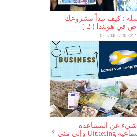
لة : كيف تبدأ مشروعك
ص في هولندا ( 2 )
2017-10-27 07:
شيء عن المساعدة
Uitkering وإلى متى ؟