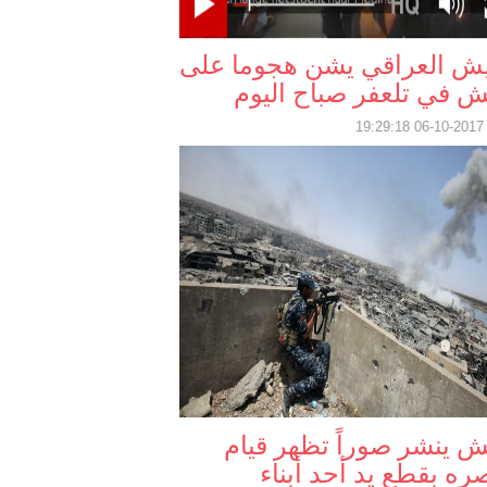
يش العراقي يشن هجوما على
 في تلعفر صباح اليوم
2017-10-06 19:
 ينشر صوراً تظهر قيام
ره بقطع يد أحد أبناء