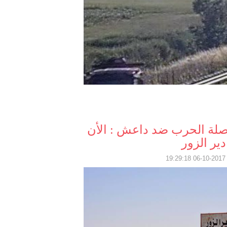
لة الحرب ضد داعش : الأن
ير الزور
2017-10-06 19: