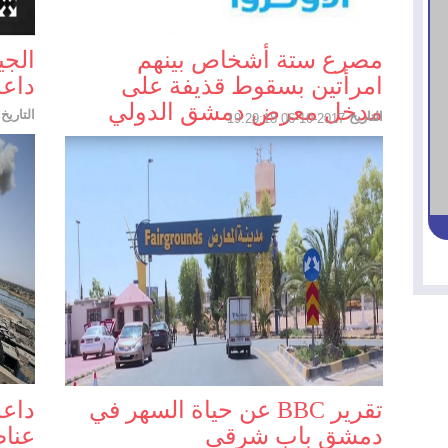
مصرع ستة أشخاص بينهم
الج
امرأتين بسقوط قذيفة على
داعش
مدخل معرض دمشق الدولي
التاريخ
التاريخ
29:18
2017-10-06 19:29:18
تقرير BBC عن حياة السهر في
داعش
دمشق باب شرقي
عناص