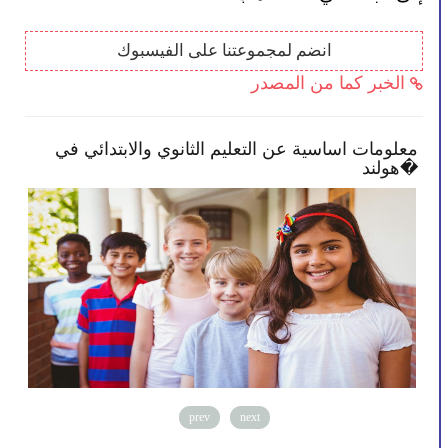
انضم لمجموعتنا على الفيسبوك
الخبر كما من المصدر
معلومات اساسية عن التعليم الثانوي والابتدائي في
الح
هولند�
prev
next