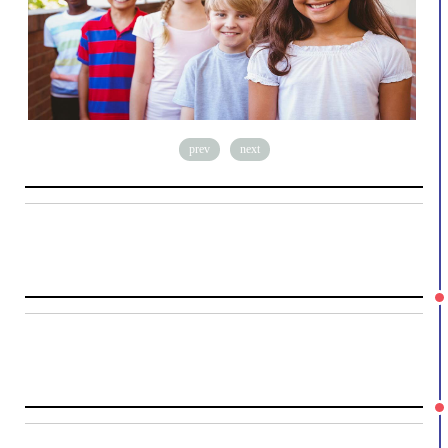
prev
next