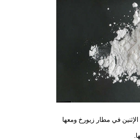
تم القبض على ألمانية تبلغ من العمر 73 عاماً الإثنين في مطار زيورخ ومعها 