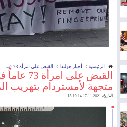
الرئيسية
>
أخبار هولندا
>
القبض على امرأة 73 ع...
القبض على امر
متجهة لأمستردام بتهريب ا
التاريخ:
2021-11-17 13:19:14