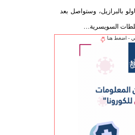
كانت المرأة قد غادرت بالطائرة في ساو باولو بالبرازيل، وستواصل بعد 
سلطات السويسرية…
تي - اضغط هنا