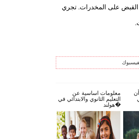
تقوم بتهريب مخدرات" وتم القبض عليها بعد القبض على المخدرات. تجري 
.
فيسبوك
أن
معلومات اساسية عن
الحياة البرية في هولندا
التعليم الثانوي والابتدائي في
هولند�