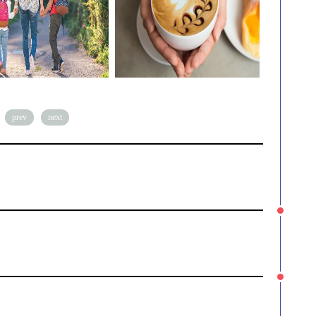
prev
next