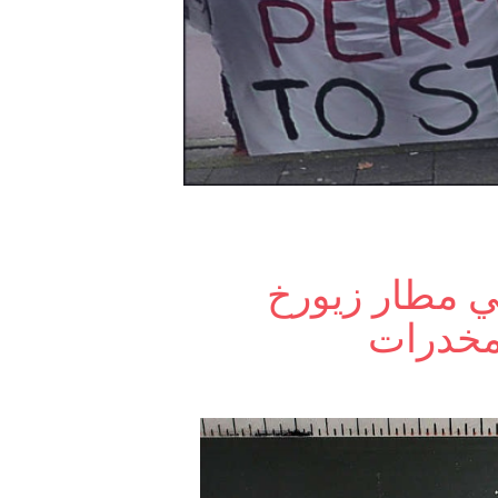
أة 73 عاماً في مطار زيورخ
لمخدرات