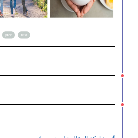
prev
next