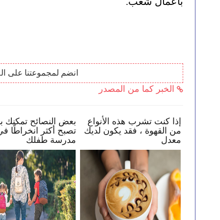
بأعمال شغب.
انضم لمجموعتنا على ال
الخبر كما من المصدر
د طفلك في البقاء
إذا كنت تشرب هذه الأنواع
بعض النصائح
الإنترنت
من القهوة ، فقد يكون لديك
تصبح أكثر ان
معدل
مدرسة طفل