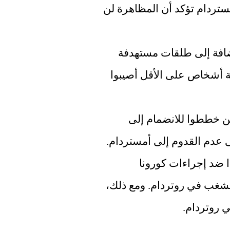
المنظمة على صفحتها على فيسبوك. بلدية أمستردام تؤكد أن المظاهرة لن 
أطلقت شرطة روتردام طلقات تحذيرية بالإضافة إلى طلقات مستهدفة 
خلال أعمال الشغب، وقالت الشرطة إن سبعة أشخاص على الأقل أصيبوا 
تدعو منظمة United We Stand الأشخاص الذين خططوا للانضمام إلى 
وقالت المنظمة إن مسيرة احتجاجية عبر بريدا ضد إجراءات كورونا 
ستستمر يوم السبت على الرغم من أعمال الشغب في روتردام. ومع ذلك، 
 روتردام.