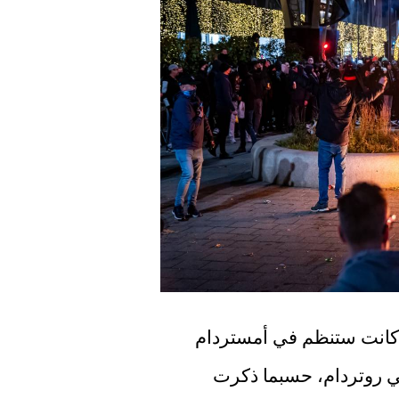
تم إلغاء مظاهرة "متحدون نحن نقف '' ، التي كانت ستنظم في أمستردام 
بعد ظهر يوم السبت، نتيجة لأعمال الشغب في روتردام، حسبما ذكرت 