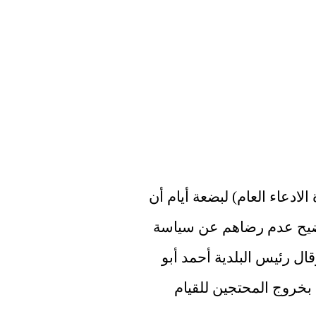
عرف مثلث روتردام (البلدية والشرطة ودائرة الادعاء العام) لبضعة أيام أن 
مجموعة من عشرات الأشخاص خططوا لتوضيح عدم رضاهم عن سياسة 
كورونا وخطط سياسة 2G على Coolsingel. وقال رئيس البلدية أحمد أبو 
طالب في مؤتمر صحفي إن الشرطة فوجئت بخروج المحتجين للقيام 