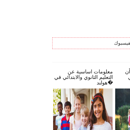
فيسبوك
 تمكنك بأن
معلومات اساسية عن
الحياة البرية في
خراطًا في
التعليم الثانوي والابتدائي في
ك
هولند�