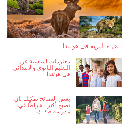
الحياة البرية في هولندا
معلومات اساسية عن
التعليم الثانوي والابتدائي
في هولندا
بعض النصائح تمكنك بأن
تصبح أكثر انخراطًا في
مدرسة طفلك