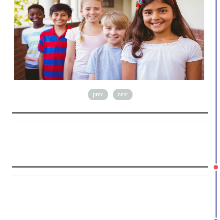
prev
next