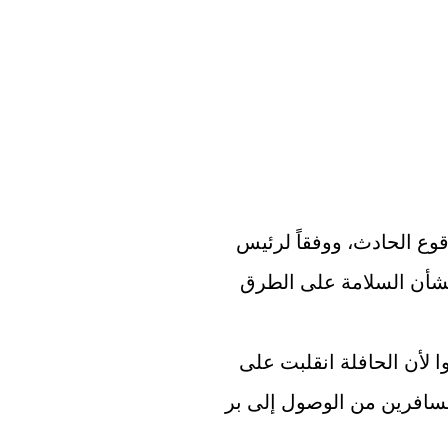
كان الطريق زلقاً بسبب هطول الأمطار وقت وقوع الحادث، ووفقاً لرئيس 
بلدية بلدة بيرنيك القريبة، كانت هناك مخاوف بشأن السلامة على الطرق 
وذكرت وسائل إعلام بلغارية أن الركاب حوصروا لأن الحافلة انقلبت على 
طول الطريق. نتيجة لذلك، لم يتمكن معظم المسافرين من الوصول إلى بر 