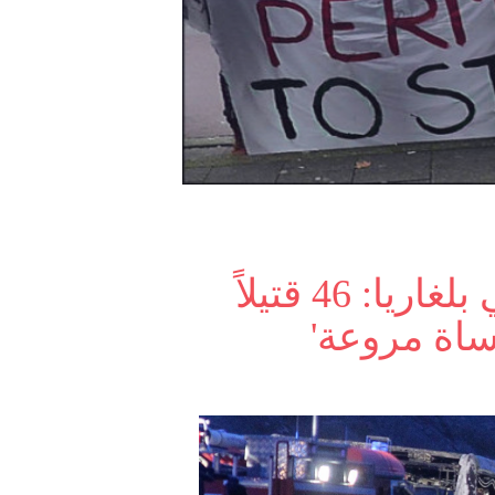
كارثة مع سائحين حافلات في بلغاريا: 46 قتيلاً
ساة مروعة'