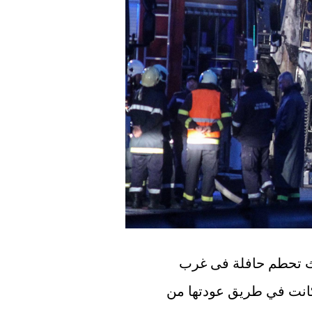
لقي ما لا يقل عن 45 شخصاً مصرعهم فى حادث تحطم حافلة فى غرب 
بلغاريا. يتعلق الأمر بحافلة من شمال مقدونيا كانت في طريق عودتها من 