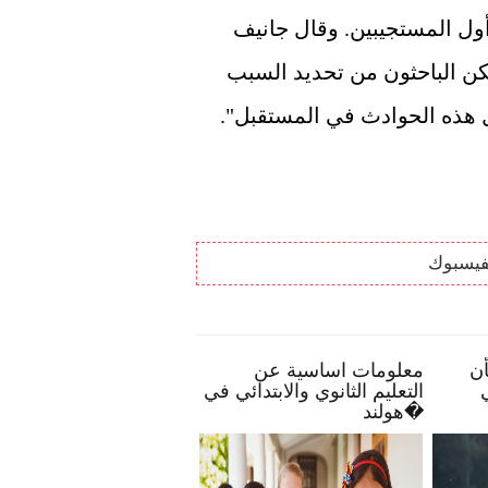
البلغاري المؤقت يانيف لإظهار دعمه للناجين وأول المستجيبين. وقال جانيف 
في رد أولي "هذه مأساة مروعة" ويأمل أن يتمكن الباحثون من تحديد السبب 
ل هذه الحوادث في المستقبل".
فيسبوك
 النصائح تمكنك بأن
معلومات اساسية عن
الحياة
ح أكثر انخراطًا في
التعليم الثانوي والابتدائي في
رسة طفلك
هولند�