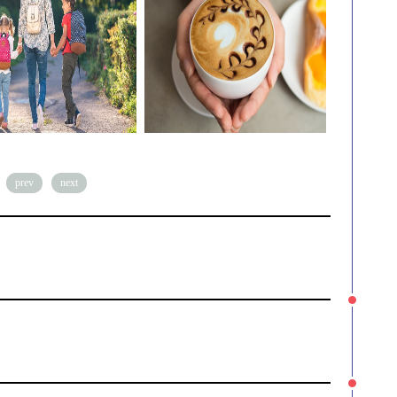
prev
next