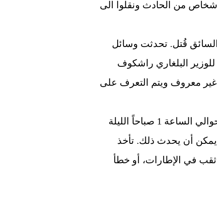
رحلة إلى مدينة اسطنبول التركية، ونجا سبعة أشخاص من الحادث ونقلوا الى 
ومن بين القتلى اثنا عشر طفلاً.. وقيل أيضاً إن السائق قُتل. تحدثت وسائل 
الإعلام البلغارية عن مقتل 46 شخصاً، لكن وفقاً للوزير البلغاري راشكوف 
(الشؤون الداخلية)، لا يزال عدد القتلى الدقيق غير معروف ويتم التعرف على 
اصطدمت الحافلة بطريق سريع جنوب صوفيا حوالي الساعة 1 صباحاً الليلة 
الماضية واحترقت تماماً.. من غير الواضح كيف يمكن أن يحدث ذلك. تأخذ 
السلطات في الحسبان سببين: عطل فني مثل ثقب في الإطارات، أو خطأ 