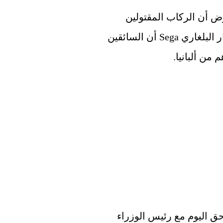
قال رئيس وزراء شمال مقدونيا زاييف إنه يفترض أن الركاب المقتولين 
يحملون جنسية شمال مقدونيا. أفاد موقع الأخبار البلغاري Sega أن السائقين 
من ألبانيا.
وسيسافر زاييف إلى موقع الحادث في وقت لاحق اليوم مع رئيس الوزراء 