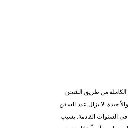
يريد بوتين الشحن بين آسيا وأوروبا للاستفادة الكاملة من طريق الشحن 
فوق روسيا، لأن البلاد يمكن أن تكسب منه أموالاً جيدة. لا يزال عدد السفن 
محدوداً، لكن الرئيس يريد زيادتها بشكل كبير في السنوات القادمة. بسبب 