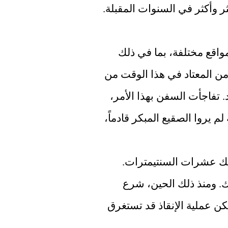
بوتين الذي يريد الشحن لاستخدام الطريق أكثر وأكثر في السنوات المقبلة. 
ترسو ثماني عشرة سفينة شحن في خمسة مواقع مختلفة، بما في ذلك 
نوفا زيمبلا. تشهد المنطقة صقيعاً شديداً أكثر من المعتاد في هذا الوقت من 
العام، مما يتسبب في تكوين المزيد من الجليد. تفاجأت السفن بهذا الأمر، 
ويرجع ذلك جزئياً إلى أن خبراء الأرصاد الجوية لم يروا الصقيع المبكر قادماً، 
في كثير من الأماكن، تطفو طبقة جليدية بسمك عشرات السنتيمترات. 
ونتيجة لذلك، لم تعد السفن قادرة على التحرك. ومنذ ذلك الحين، شرع 
العديد من كاسحات الجليد في إنقاذ السفن، لكن عملية الإنقاذ قد تستغرق 