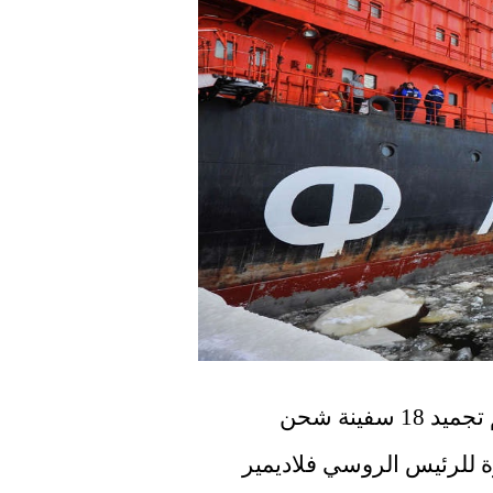
في المحيط المتجمد الشمالي فوق روسيا، تم تجميد 18 سفينة شحن 
بسبب الصقيع الشديد المبكر. هذه نكسة كبيرة للرئيس الروسي فلاديمير 