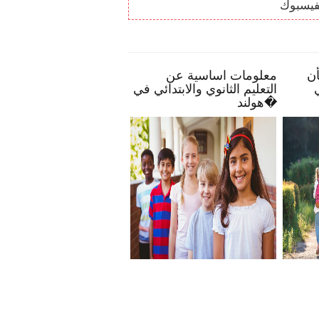
فيسبوك
بعض النصائح تمكنك بأن
معلومات اساسية عن
ال
تصبح أكثر انخراطًا في
التعليم الثانوي والابتدائي في
مدرسة طفلك
هولند�