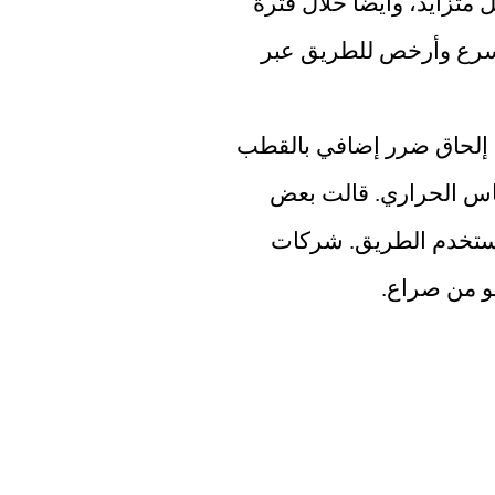
الاحتباس الحراري، أصبح الطريق سالكاً بشكل متزايد، وأيضاً خلال فترة 
أطول من العام. يمكن أن يكون بمثابة بديل أسرع وأرخص للطريق عبر 
الجماعات البيئية تعارضها بشدة. إنهم يخشون إلحاق ضرر إضافي بالقطب 
الشمالي الذي يعاني بالفعل من ظاهرة الاحتباس الحراري. قالت بعض 
شركات الشحن بالفعل في الماضي إنها لن تستخدم الطريق. شركات 
لو من صراع.