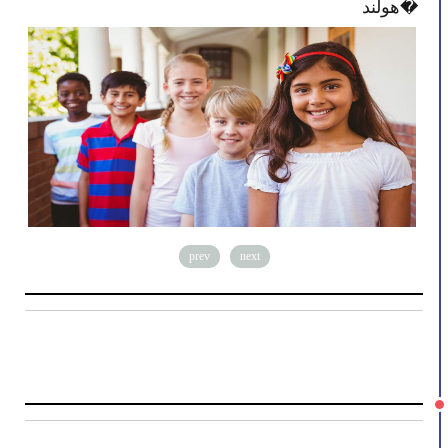
هولند�
prev
next