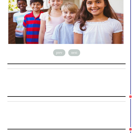
prev
next