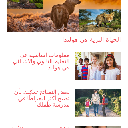
الحياة البرية في هولندا
معلومات اساسية عن
التعليم الثانوي والابتدائي
في هولندا
بعض النصائح تمكنك بأن
تصبح أكثر انخراطًا في
مدرسة طفلك