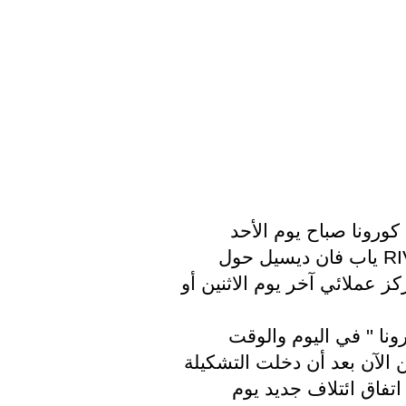
من الموقع أن تجتمع اللجنة الوزارية لمواجهة كورونا صباح يوم الأحد 
سيتحدث الوزراء الأكثر مشاركة مع مدير RIVM ياب فان ديسيل حول 
الإجراءات في Catshuis ثم سيكون هناك مركز عملائي آخر يوم الاثنين أو 
من حيث المبدأ، عقد المؤتمر الصحفي لـ''كورونا '' في اليوم والوقت 
المحددين: مساء الثلاثاء الساعة 7 مساءً ولكن الآن بعد أن دخلت التشكيلة 
المرحلة النهائية، فمن المحتمل أن يتم تقديم اتفاق ائتلاف جديد يوم 