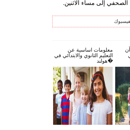
 الصحفي إلى مساء الاثنين.
فيسبوك
ح تمكنك بأن
معلومات اساسية عن
الحياة البرية 
انخراطًا في
التعليم الثانوي والابتدائي في
لك
هولند�