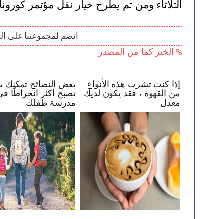
الثلاثاء ومن ثم يطرح خيار نقل مؤتمر كورونا
انضم لمجموعتنا على ال
الخبر كما من المصدر
عد طفلك في البقاء
إذا كنت تشرب هذه الأنواع
بعض النصائ
ر الإنترنت
من القهوة ، فقد يكون لديك
تصبح أكثر 
معدل
مدرسة طف