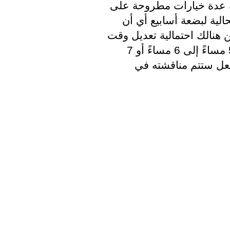
يقول المراسل السياسي فونس لامبي: هناك عدة خيارات مطروحة على 
الطاولة أحدها  ستمدد الحكومة الإجراءات الحالية لبضعة أسابيع أي أن 
الإغلاق المسائي سيبقى سارٍ دون تغيير، ولكن هنالك احتمالية تعديل وقت 
الاغلاق  على سبيل المثال نقله من الساعة 5 مساءً إلى 6 مساءً أو 7 
مساءً أو 8 مساءً ما إذا كان ذلك سيحدث بالفعل ستتم مناقشته في 