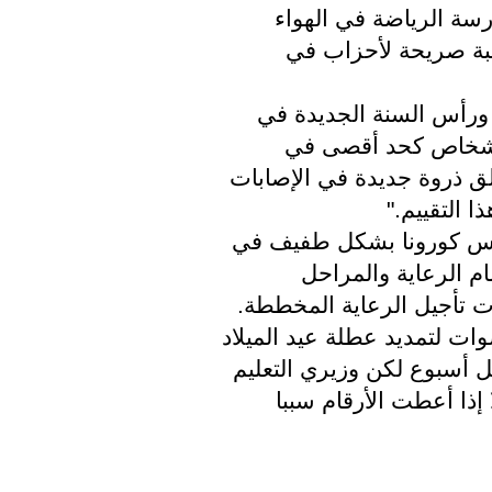
يمكن لمجلس الوزراء أيضًا تمديد فترات ممارسة الرياضة في الهواء 
الطلق قليلاً ، على سبيل المثال ، لأن هذه رغبة صريحة لأحزاب في 
يقول لامبي: "قواعد الزيارة خلال عيد الميلاد ورأس السنة الجديدة في 
الوقت الحالي، النصيحة هي استقبال أربعة أشخاص كحد أقصى في 
المنزل هل تسترخي قبل العطلة؟ أم أنك تخلق ذروة جديدة في الإصابات 
ا التقييم."
انخفض المتوسط ​​الأسبوعي للإصابات بفيروس كورونا بشكل طفيف في 
الأيام الأخيرة، لكنه لا يزال مرتفعا للغاية أقسام الرعاية والمراحل 
ت تأجيل الرعاية المخططة.
في الأسبوع الماضي، تم رفع المزيد من الأصوات لتمديد عطلة عيد الميلاد 
لطلاب المدارس الابتدائية ثم يجب أن تبدأ قبل أسبوع لكن وزيري التعليم 
والصحة المعنيين يقولون إن هذا لن يحدث إلا إذا أعطت الأرقام سببا 