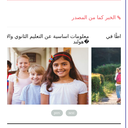
الخبر كما من المصدر
بعض النصائح تمكنك بأن تصبح أكثر انخراطًا في
معل
مدرسة طفلك
هولند�
prev
next