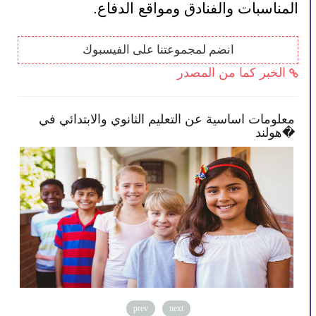
المناسبات والفنادق ومواقع الدفاع.
انضم لمجموعتنا على الفيسبوك
الخبر كما من المصدر
معلومات اساسية عن التعليم الثانوي والابتدائي في
الح
هولند�
prev
next