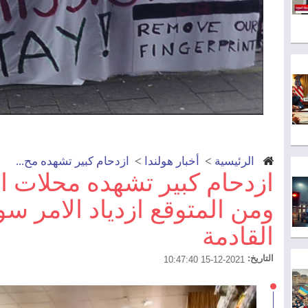
الرئيسية
>
أخبار هولندا
>
ازدحام كبير تشهده مح...
ازدحام كبير تشهده محلات ا
ومن المتوقع ازدياد الامر سوء
القادمة
التاريخ:
2021-12-15 10:47:40