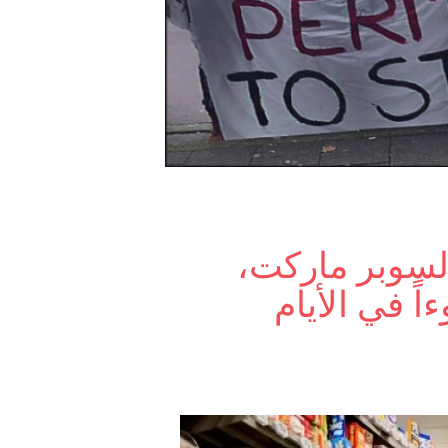
لسوبر ماركت،
اً في الأيام