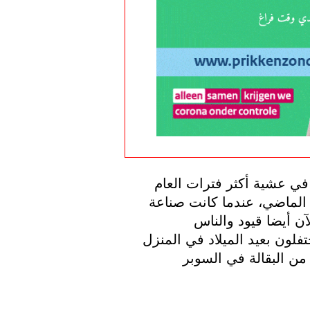
علاوة على ذلك ، أصبحت المتاجر الكبرى الآن في عشية أكثر فترات العام 
ازدحامًا. يقول مدير CBL: “لقد رأينا ذلك العام الماضي، عندما كانت صناعة 
التموين مغلقة تماما لكن لسوء الحظ ، توجد الآن أيضا قيود والناس 
يستعدون لاستقبال الأعياد كثير من الناس سيحتفلون بعيد الميلاد في المنزل 
مرة أخرى وبعد ذلك يحصلون على مشترياتهم من البقالة في السوبر 