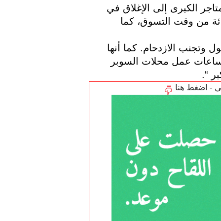
منذ نهاية تشرين الثاني (نوفمبر) ، اضطرت المتاجر الكبرى إلى الإغلاق في 
الساعة 8 مساءً، ونتيجة لذلك ضاع 15 في المائة من وقت التسوق، كما 
وأضاف المتحدث “هذا لا يساعد في ايجاد الحلول وتجنب الازدحام. كما أنها 
المرة الأولى في أزمة كورونا التي تكون فيها ساعات عمل محلات السوبر 
ر “.
تي - اضغط هنا