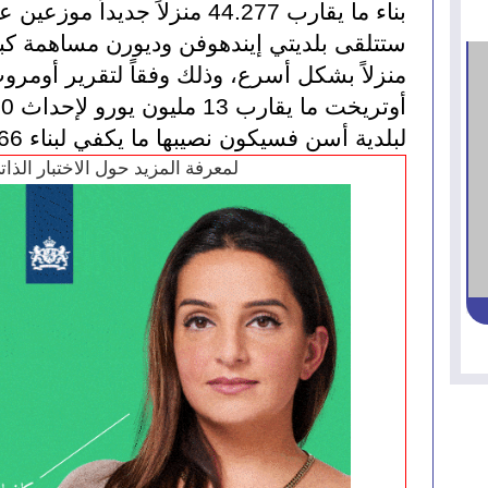
بناء ما يقارب 44.277 منزلاً جديداً موزعين على 36 مشرةعاً إنشائياً.
لبلدية أسن فسيكون نصيبها ما يكفي لبناء 866 منزلاً.
لمعرفة المزيد حول الاختبار الذا