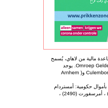
في جليلديرلاند تستفيد ثماني بلديات من مساعدة مالية من لاهاي، يُسمح 
لهم معاً ببناء 8000 منزلاً، وفقاً لتقرير Omroep Gelderland. يوجد 
معظمها في (Culemborg (1895) ، Apeldoorn (1387 و(Arnhem 
تشمل المدن الأخرى التي تحصل على سكن بأموال حكومية: أمستردام 
(3914) ، باريندريخت (3055) ، زوول (2900) ، أمرسفورت (2490) ، 