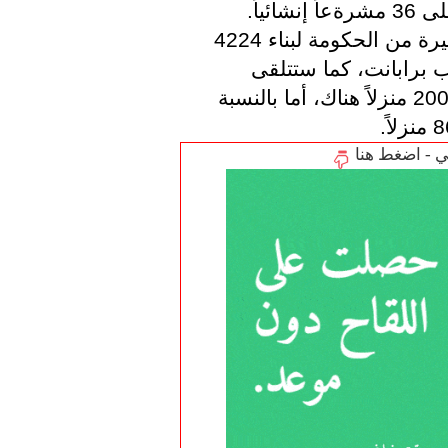
ستتلقى بلديتي إيندهوفن وديورن مساهمة كبيرة من الحكومة لبناء 4224 
منزلاً بشكل أسرع، وذلك وفقاً لتقرير أومروب برابانت، كما ستتلقى 
أوتريخت ما يقارب 13 مليون يورو لإحداث 2000 منزلاً هناك، أما بالنسبة 
تي - اضغط هنا