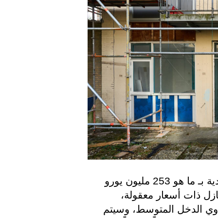
تقدم وزارة الداخلية الهولندية الدعم لـ 33 بلدية بـ ما هو 253 مليون يورو 
وذلك لحثها على بناء عشرات الآلاف من المنازل ذات أسعار معقولة، 
وستكون هذه المساكن مخصصة للأشخاص ذوي الدخل المتوسط، وسيتم 