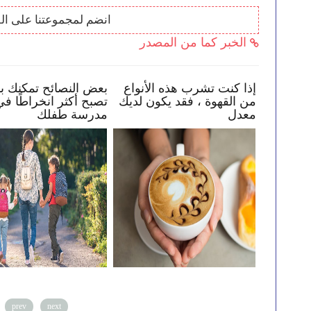
انضم لمجموعتنا على ال
الخبر كما من المصدر
في
كيف تساعد طفلك في البقاء
إذا كنت تشرب هذه الأن
ة بك
بأمان عبر الإنترنت
من القهوة ، فقد يكون 
معدل
prev
next