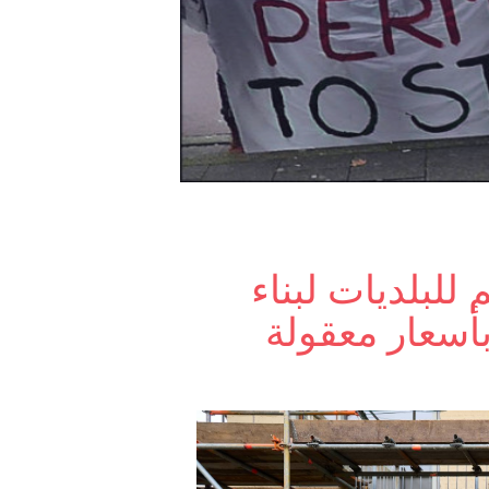
 دعم للبلديات لبناء
أسعار معقولة