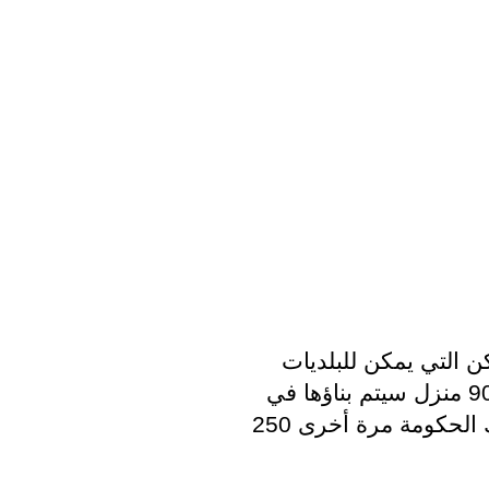
يتعلق هذا بالجولة الثالثة من دفعة بناء المساكن التي يمكن للبلديات 
التسجيل فيها لدى الحكومة المركزية. 900000 منزل سيتم بناؤها في 
السنوات العشر القادمة. للعام القادم ، تمتلك الحكومة مرة أخرى 250 