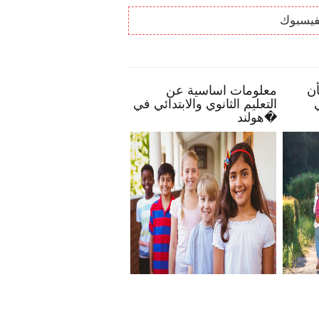
فيسبوك
واع
بعض النصائح تمكنك بأن
معلومات اساسية عن
لديك
تصبح أكثر انخراطًا في
التعليم الثانوي والابتدائي 
مدرسة طفلك
هولند�