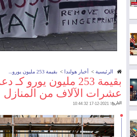
الرئيسية
>
أخبار هولندا
>
بقيمة 253 مليون يورو...
بقيمة 253 مليون يورو كـ
عشرات الآلاف من المنازل ب
التاريخ:
2021-12-17 10:44:32