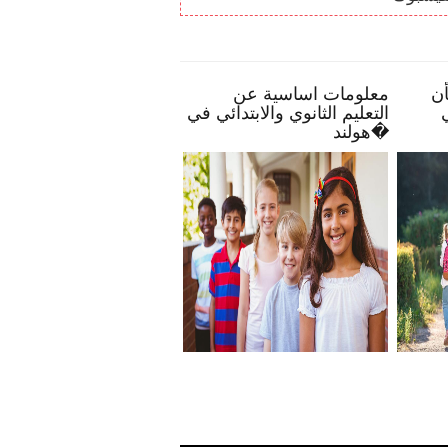
نواع
بعض النصائح تمكنك بأن
معلومات اساسية عن
 لديك
تصبح أكثر انخراطًا في
التعليم الثانوي والابتدائي
مدرسة طفلك
هولند�