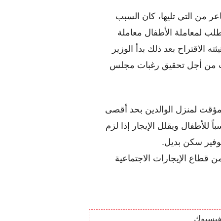
كان هناك المزيد من الأمثلة كل منها أكثر إثارة للمشاعر من التي تليها، كان السبب 
وراء تدخل النائب دانيال كورهوس من VVD، تقدم بطلب لمعاملة الأطفال معاملة 
إنسانية بعد وفاة والديهم، أيد مجلس النواب بكامل هيئته الاقتراح بعد ذلك بدأ الوزير 
المنتهية ولايته أولونغرن التحدث مع أصحاب العقارات من أجل تحقيق رغبات مجلس 
القصد من ذلك هو أن يحصل الأطفال أولاً على عقد مؤقت لمنزل الوالدين بحد أقصى 
عامين، يتحقق المالك مما إذا كان منزل الوالدين مناسباً للأطفال ويقلل الإيجار إذا لزم 
توفير سكن بديل.
بمجرد وضع اللائحة القانونية سيتم تطبيقها على كل من قطاع الإيجارات الاجتماعية 
فيسبوك