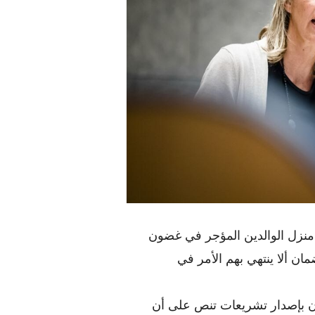
بعد وفاة والديهم  لم يعد يتعين على الأطفال مغادرة منزل الوالدين المؤجر في غضون 
شهرين، يتم منحهم وقتاً أطول للتعامل مع الحزن وضمان ألا ينتهي بهم الأمر في 
ستقوم وزيرة الداخلية المنتهية ولايتها كاجسا أولونغرن بإصدار تشريعات تنص على أن 