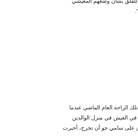
التعامل مع هذه الخسارة، وبفضل الاتفاقات لا داعي للقلق بشأن وضعهم المعيشي 
.
لم تحصل سامي جو  البالغة من العمر 22 عاماً على تلك الراحة العام الماضي عندما 
فقدت والدها بسبب سرطان الرئة، أرادت الاستمرار في العيش في منزل الوالدين 
بسبب الذكريات، لكن اتحاد الإسكان كان لا يرحم كان على سامي جو أن تخرج، أخبرت 