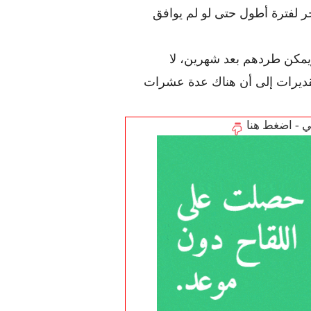
الأطفال قد يستمرون في العيش في المنزل المستأجر لفترة أطول حتى لو لم يوافق 
الآن الأطفال كمقيمين مشاركين ليس لديهم حقوق ويمكن طردهم بعد شهرين، لا 
يمكنهم فقط تولي عقد الإيجار من والديهم، تشير التقديرات إلى أن هناك عدة عشرات 
تي - اضغط هنا