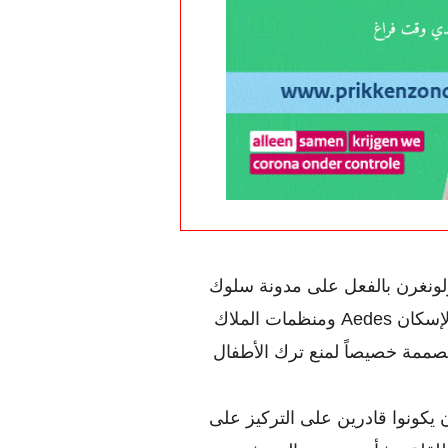
نظراً لأن التنظيم القانوني يستغرق وقتاً فقد وافق أولونغرن بالفعل على مدونة سلوك 
مع من بين أمور أخرى، المنظمة الجامعة لجمعيات الإسكان Aedes ومنظمات الملاك 
من القطاع الخاص يعد الملاك بالفعل بتقديم حلول مصممة خصيصاً لمنع ترك الأطفال 
أولونغرن: "يجب على الشباب الذين فقدوا والديهم أن يكونوا قادرين على التركيز على 