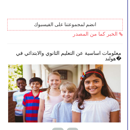
انضم لمجموعتنا على الفيسبوك
الخبر كما من المصدر
ض النصائح تمكنك بأن تصبح أكثر انخراطًا في
معلومات 
درسة طفلك
هولند�