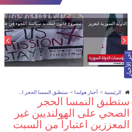
اتفاق تاريخي: دمج "قسد" في مؤسسات الدولة السورية لتعزيز
الوحدة الوطنية
آخر الأخبار
الرئيسية
>
أخبار هولندا
>
ستطبق النمسا الحجر ا...
ستطبق النمسا الحجر
الصحي على الهولنديين غير
المعززين اعتباراً من السبت