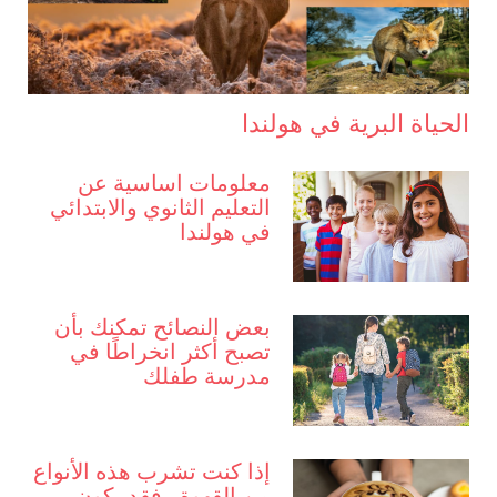
الحياة البرية في هولندا
معلومات اساسية عن
التعليم الثانوي والابتدائي
في هولندا
بعض النصائح تمكنك بأن
تصبح أكثر انخراطًا في
مدرسة طفلك
إذا كنت تشرب هذه الأنواع
من القهوة ، فقد يكون