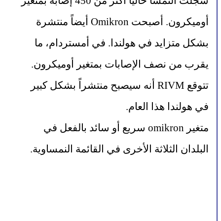
سجلت النمسا حالياً أكثر من 450 إصابة بمتغير 
أوميكرون. أصبحت Omikron أيضاً منتشرة 
بشكل متزايد في هولندا. في أمستردام، ما 
يقرب من نصف الإصابات بمتغير أوميكرون. 
تتوقع RIVM أنه سيصبح منتشراً بشكل كبير 
في هولندا هذا العام.
متغير omikron سريع أو سائد بالفعل في 
البلدان الثلاثة الأخرى في القائمة النمساوية.