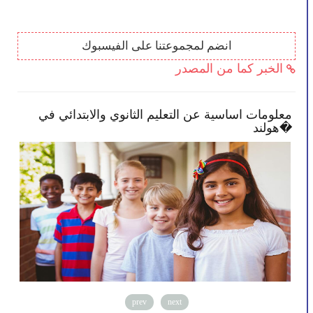
انضم لمجموعتنا على الفيسبوك
الخبر كما من المصدر
ض النصائح تمكنك بأن تصبح أكثر انخراطًا في
معلومات ا
رسة طفلك
هولند�
prev
next