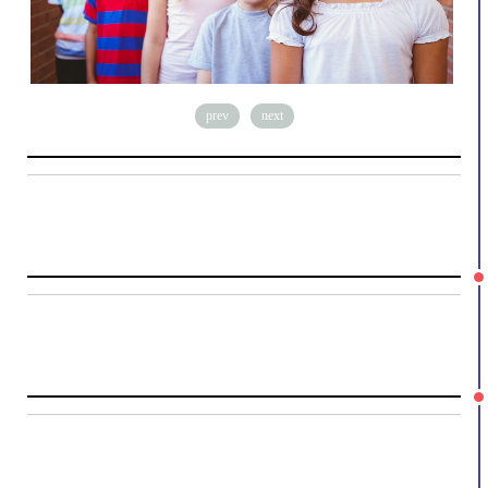
prev
next