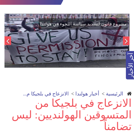
اتفاق تاريخي: دمج "قسد" في مؤسسات الدولة السورية لتعزيز
الوحدة الوطنية
آخر الأخبار
الرئيسية
>
أخبار هولندا
>
الانزعاج في بلجيكا م...
الانزعاج في بلجيكا من
المتسوقين الهولنديين: ليس
تضامناً