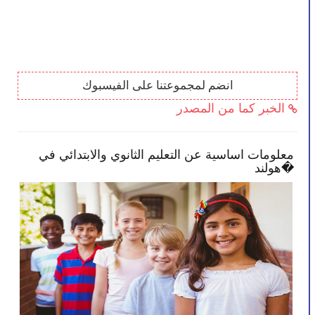
انضم لمجموعتنا على الفيسبوك
الخبر كما من المصدر
ح تمكنك بأن تصبح أكثر انخراطًا في
معلومات اساسية عن
لك
هولند�