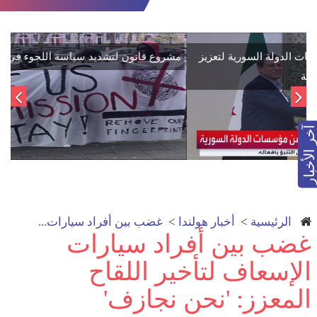
اتفاق تاريخي: دمج "قسد" في مؤسسات الدولة السورية لتعزيز
الوحدة الوطنية
آخر الأخبار
الرئيسية
>
أخبار هولندا
>
غضب بين أفراد سيارات...
غضب بين أفراد سيارات
الإسعاف لتأخير اللقاح
المعزز: 'نحن نجازف'