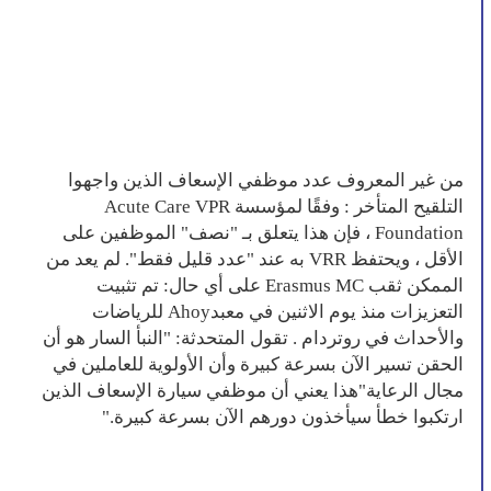
من غير المعروف عدد موظفي الإسعاف الذين واجهوا
التلقيح المتأخر : وفقًا لمؤسسة Acute Care VPR
Foundation ، فإن هذا يتعلق بـ "نصف" الموظفين على
الأقل ، ويحتفظ VRR به عند "عدد قليل فقط". لم يعد من
الممكن ثقب Erasmus MC على أي حال: تم تثبيت
التعزيزات منذ يوم الاثنين في معبدAhoy للرياضات
والأحداث في روتردام . تقول المتحدثة: "النبأ السار هو أن
الحقن تسير الآن بسرعة كبيرة وأن الأولوية للعاملين في
مجال الرعاية"هذا يعني أن موظفي سيارة الإسعاف الذين
ارتكبوا خطأ سيأخذون دورهم الآن بسرعة كبيرة."