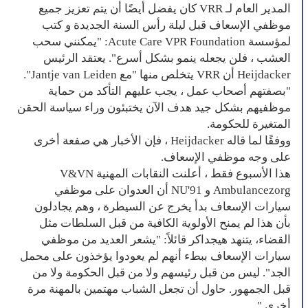
المدير العام لـ VRR كان يفضل أيضًا أن يتم تعزيز جميع
موظفي الإسعاف قبل ليلة رأس السنة الجديدة و كتب
لمؤسسة Acute Care VPR Foundation: "يمكنني سحب
العشب ، فلن يجعله ينمو بشكل أسرع". يعتقد الرئيس
Heijdacker أن VRR يتخلص منها "مع Jantje van Leiden".
"بصفتهم أصحاب عمل ، يجب عليهم التأكد من حماية
موظفيهم بشكل جيد هدف الآن يختبئون وراء سياسة الحقن
المتغيرة للحكومة.
ووفقًا لما قاله Heijdacker ، فإن الأخبار هي صفعة أخرى
على وجه موظفي الإسعاف.
هذا الأسبوع فقط ، أعلنت النقابات المهنية V&VN
Ambulancezorg و NU'91 أن العدوان على موظفي
سيارات الإسعاف بدأ يخرج عن السيطرة ، وهم يجادلون
بأن هذا لم يمنح الأولوية الكافية من قبل السلطات مثل
القضاء، يتنهد هيجداكر قائلاً: "يشعر العديد من موظفي
سيارات الإسعاف ببطء أنهم لم يعودوا يؤخذون على محمل
الجد". ليس من قبل رئيسهم ولا من قبل الحكومة ولا من
قبل الجمهور. حاول أن تجعل الشباب مهتمين بالمهنة مرة
أخرى ".