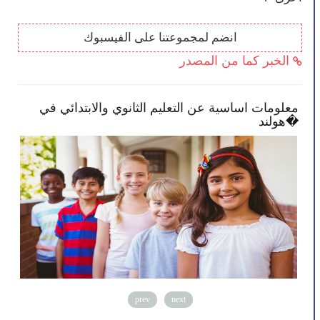
انضم لمجموعتنا على الفيسبوك
الخبر كما من المصدر
تمكنك بأن تصبح أكثر انخراطًا في
معلومات اساسية عن 
ك
هولند�
prev
next