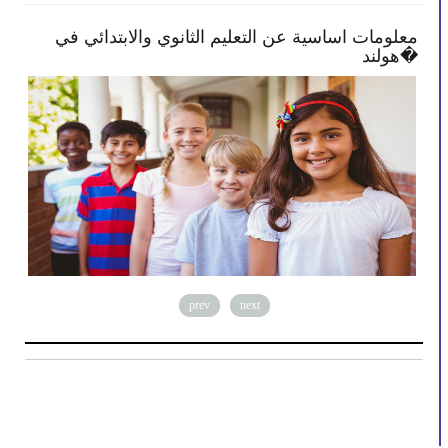
 النصائح تمكنك بأن تصبح أكثر انخراطًا في
معلومات اس
رسة طفلك
هولند�
prev
next