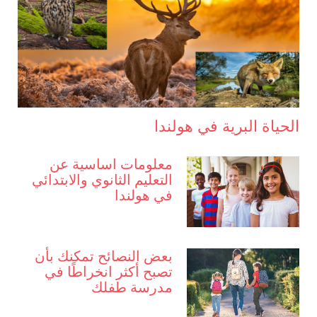
الحياة البرية في هولندا
معلومات اساسية عن
التعليم الثانوي والابتدائي
في هولندا
بعض النصائح تمكنك بأن
تصبح أكثر انخراطًا في
مدرسة طفلك