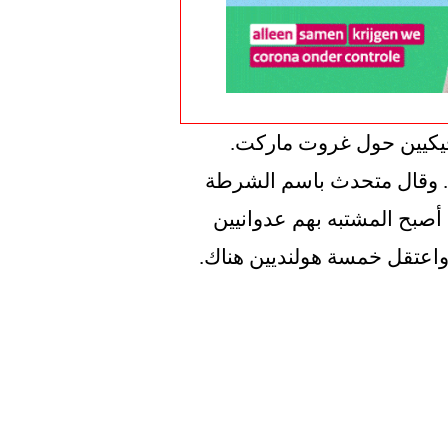
تم القبض على سبعة هولنديين وعدد من البلجيكيين حول غروت ماركت. 
واشتبكت المجموعة فيما بينها وأصيب أحدهم. وقال متحدث باسم الشرطة 
إنه عندما وصلت الشرطة إلى مكان الحادث ، أصبح المشتبه بهم عدوانيين 
 واعتقل خمسة هولنديين هناك.