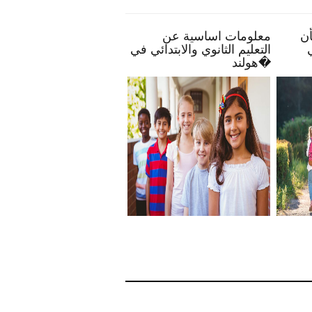
ع
بعض النصائح تمكنك بأن
معلومات اساسية عن
يك
تصبح أكثر انخراطًا في
التعليم الثانوي والابتدائي في
مدرسة طفلك
هولند�