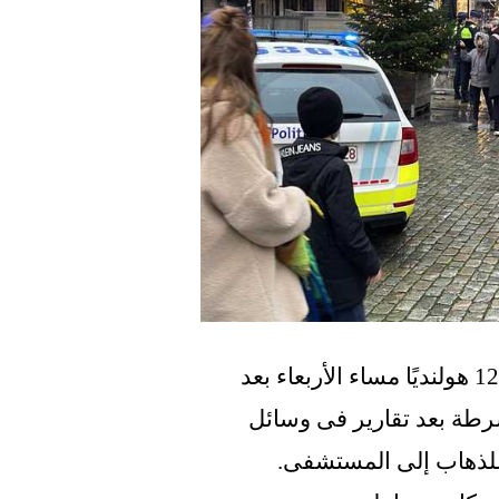
ألقى عملاء أنتويرب القبض على ما مجموعه 12 هولنديًا مساء الأربعاء بعد 
معركتين فى وسط المدينة، حسبما أكدت الشرطة بعد تقارير فى وسائل 
للذهاب إلى المستشفى.