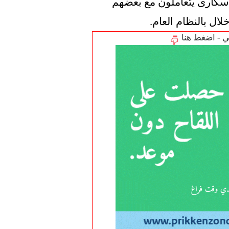
ووصفت شرطة أنتويرب هذه الحوادث بأنها "سكارى يتعاملون مع بعضهم 
ال بالنظام العام.
تي - اضغط هنا