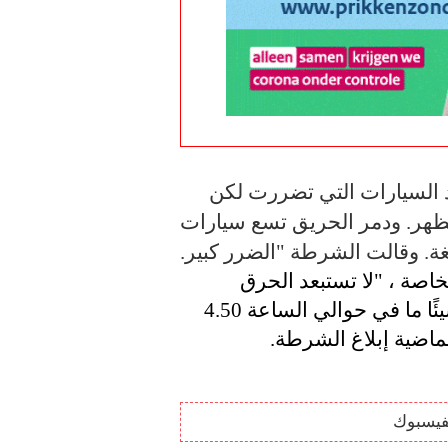
في البداية، كان هناك بعض الغموض حول عدد السيارات التي تضررت لكن 
الشرطة جاءت بأرقام حوالي الساعة 2 بعد الظهر. ودمر الحريق تسع سيارات 
ة. وقالت الشرطة "الضرر كبير.
تحقق الشرطة في سبب الحريق وبكلماتها الخاصة ، "لا تستبعد الحرق 
العمد". يمكن للأشخاص الذين ربما شاهدوا شيئًا ما في حوالي الساعة 4.50 
لماضية إبلاغ الشرطة.
فيسبوك