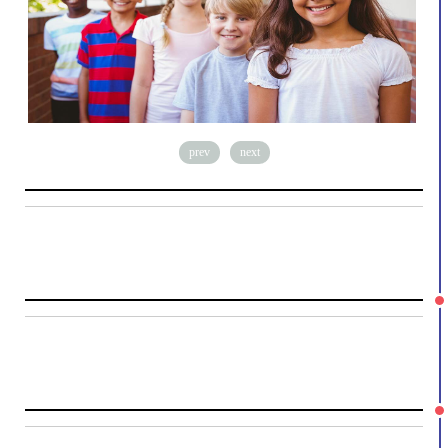
prev
next