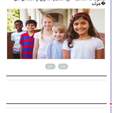
هولند�
prev
next