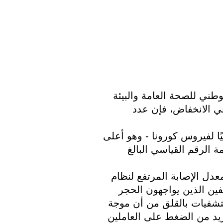
كشف تقرير هذا الأسبوع الصادر عن المعهد الوطني للصحة العامة والبيئة 
(RIVM) أنه بينما يستمر دخول المستشفيات في الانخفاض، فإن عدد 
سجلت هولندا يوم الأربعاء 24590 اختبارًا إيجابيًا لفيروس كورونا - وهو أعلى 
رقم يومي تشهده البلاد منذ بداية الوباء، محطمة الرقم القياسي البالغ 
يشعر الكثيرون بالقلق إزاء ما يمكن أن يعنيه معدل الإصابة المرتفع لنظام 
الرعاية الصحية الهولندي؛ مع تزايد عدد الموظفين الذين يواجهون الحجر 
الصحي نتيجة نتيجة اختبار إيجابية، تشعر المستشفيات بالقلق من أن موجة 
Omicron قد تؤدي إلى نقص الموظفين مما يزيد من الضغط على العاملين 