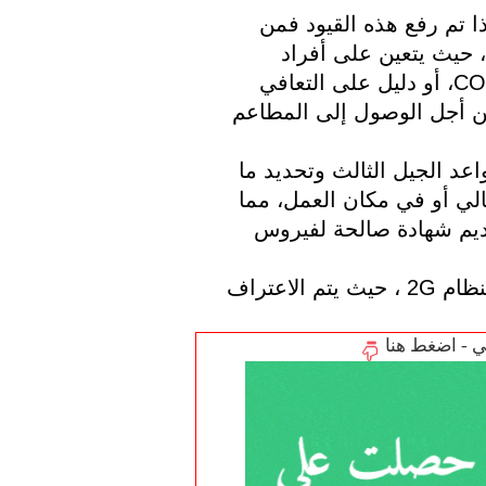
قد تكون هولندا في وضع الإغلاق حاليًا، ولكن إذا تم رفع هذه القيود فمن 
المحتمل أن تعود الدولة إلى نظام 3G السابق، حيث يتعين على أفراد 
الجمهور تقديم دليل على التطعيم ضد COVID-19، أو دليل على التعافي 
الأخير أو اختبار فيروس كورونا سلبي مؤخرًا من أجل الوصول إلى المطاعم 
من المقرر أن يناقش مجلس النواب توسيع قواعد الجيل الثالث وتحديد ما 
إذا كان يمكن أيضًا وضع النظام في التعليم العالي أو في مكان العمل، مما 
يتطلب من الموظفين (في قطاعات معينة) تقديم شهادة صالحة لفيروس 
سيناقش المجلس أيضًا إمكانية تقديم تشريع لنظام 2G ، حيث يتم الاعتراف 
تي - اضغط هنا