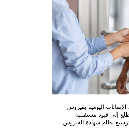
على الرغم من تسجيل هولندا لعدد قياسي من الإصابات اليومية بفيروس 
كورونا يوم الأربعاء إلا أن الحكومة الهولندية تتطلع إلى قيود مستقبلية 
محتملة، حيث من المقرر أن يناقش البرلمان توسيع نظام شهادة الفيروس 