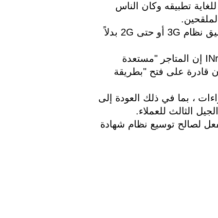
حيث جادلت الشركات أنه سيكون من الصعب للغاية تطبيقه وكان الناس 
ملقحين. 
منذ ذلك الحين، قالت الشركات إنها تفضل تطبيق نظام 3G أو حتى 2G بدلاً 
هذا الأسبوع ، قالت منظمة البيع بالتجزئة INretail إن المتاجر "مستعدة 
للتوصل إلى إجراءات إضافية" من أجل أن تكون قادرة على فتح "بطريقة 
 اقترحت المجموعة مجموعة متنوعة من الإجراءات ، بما في ذلك العودة إلى 
جيل الثالث للعملاء.
و بالعودة إلى نوفمبر صوت مجلس النواب بالفعل لصالح توسيع نظام شهادة 