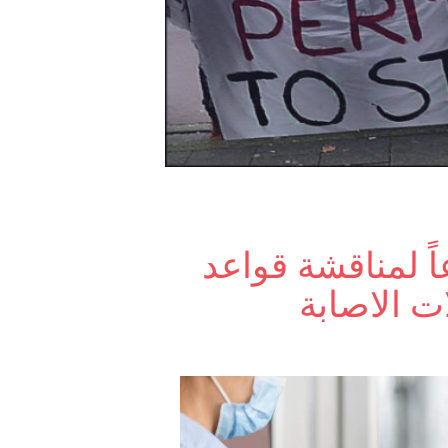
اً لمناقشة قواعد
ات الاصابة