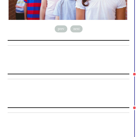
prev
next