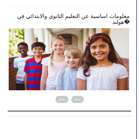
تصبح أكثر انخراطًا في
معلومات اساسية عن التعليم الث
هولند�
prev
next