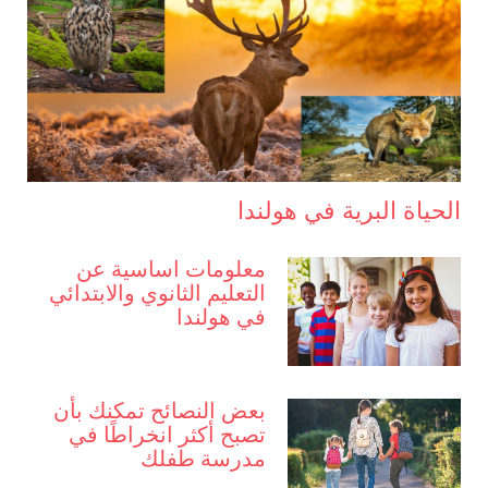
الحياة البرية في هولندا
معلومات اساسية عن
التعليم الثانوي والابتدائي
في هولندا
بعض النصائح تمكنك بأن
تصبح أكثر انخراطًا في
مدرسة طفلك