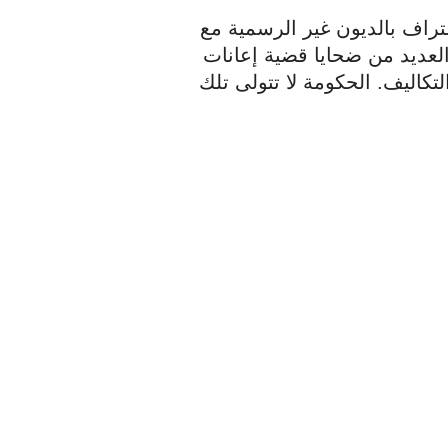
هناك بعض الاستياء بين الضحايا، لأنه لا يتم الاعتراف بالديون غير الرسمية مع 
الأصدقاء والعائلة إلا إذا تم إصدار صك موثق. العديد من ضحايا قضية إعانات 
الأطفال لم يفعلوا ذلك، ويرجع ذلك جزئيًا إلى التكاليف. الحكومة لا تتولى تلك 