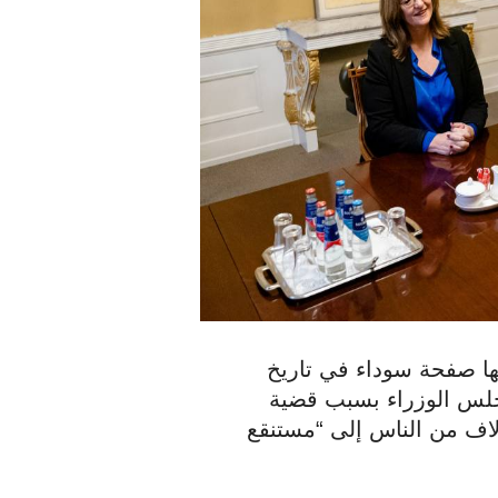
كتب رئيس الوزراء روتي قبل عام بالضبط: “إنها صفحة سوداء في تاريخ 
الحكومة الهولندية”. في ذلك اليوم، استقال مجلس الوزراء بسبب قضية 
إعانات الأطفال، والتي حولت حياة عشرات الآلاف من الناس إلى “مستنقع 