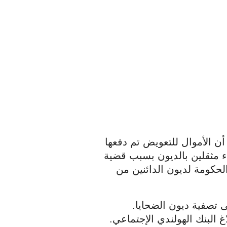
كانت هناك مشكلة أخرى تلوح في الأفق وهي أن الأموال للتعويض تم دفعها 
مباشرة إلى الدائنين، حيث كان العديد من الآباء مثقلين بالديون بسبب قضية 
الإعانات. لهذا السبب وعد فان هوفلين بتولي الحكومة لديون الدائنين من 
وتعمل المنظمات الحكومية منذ عدة أشهر على تصفية ديون الضحايا. 
غ البنك الهولندي الإجتماعي.