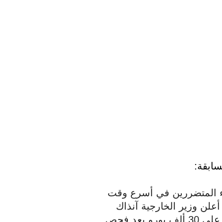
سابقة:
أكبر الوعود المقدمة كانت مساعدة جميع الآباء المتضررين في أسرع وقت 
ممكن. قبل أسابيع قليلة من سقوط الحكومة، أعلن وزير الخارجية آنذاك 
فان هوفلين بالفعل أن ضحايا الآباء سيحصلون على 30 ألف يورو بعد فحص 