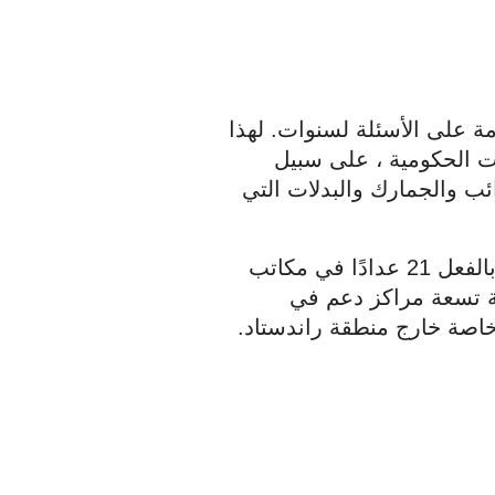
تلقى العديد من الضحايا إجابات سيئة أو معدومة على الأسئلة لسنوات. لهذا 
السبب وعدت Rutte قبل عام بتحسين الخدمات الحكومية ، على سبيل 
المثال من خلال توسيع عدد مواقع إدارة الضرائب والجمارك والبدلات التي 
هذا ما حدث ، حسب وزارة المالية. كان هناك بالفعل 21 عدادًا في مكاتب 
الضرائب حيث يمكن للناس الإبلاغ. تمت إضافة تسعة مراكز دعم في 
وخاصة خارج منطقة راندستاد.