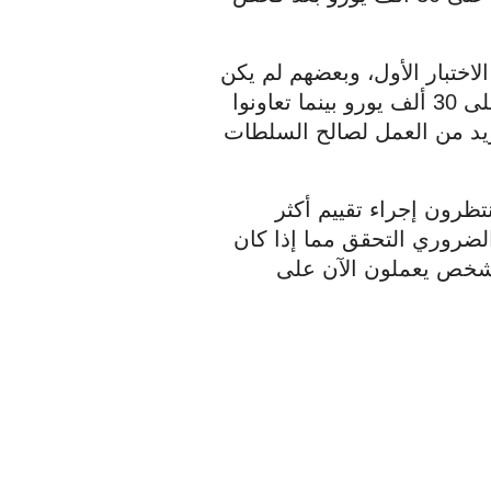
ما يقرب من نصف هؤلاء الأشخاص لم يجتازوا الاختبار الأول، وبعضهم لم يكن 
لديهم أطفال. من ناحية أخرى، حصل آخرون على 30 ألف يورو بينما تعاونوا 
في الاحتيال. وأدت كل هذه التسجيلات إلى مزيد من العمل لصالح السلطات 
نتيجة لذلك، لا يزال عشرات الآلاف من الآباء ينتظرون إجراء تقييم أكثر 
شمولاً. وسيستغرق ذلك 3 أسابيع تقريبًا فمن الضروري التحقق مما إذا كان 
يحتوي على أي بيانات شخصية. أكثر من ألف شخص يعملون الآن على 