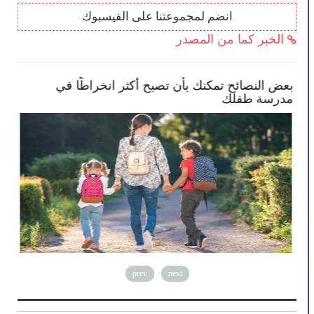
انضم لمجموعتنا على الفيسبوك
الخبر كما من المصدر
بعض النصائح تمكنك بأن تصبح أكثر انخراطًا في
معل
مدرسة طفلك
هولند�
prev
next