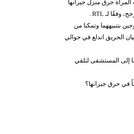
وقع الحادث في 10 أبريل 2020، عندما حاولت المرأة حرق منزل جيرانها 
قًا لـ RTL .
لحسن الحظ، قام كاشف الدخان الخاص بالزوجين بتنبيههما وتمكنا من 
الهروب عبر نافذة الطابق الأول. رأى شهود عيان الحريق اندلع في حوالي 
ومع ذلك، استنشق الزوجان الدخان وتم نقلهما إلى المستشفى لتلقي 