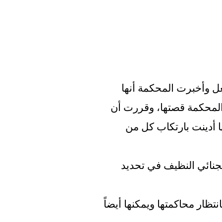
على ما يبدو، عادت المرأة إلى منزلها بعد الفعل وأخبرت المحكمة أنها 
تصرفت في نوبة جنون. ومع ذلك، لم تشتري المحكمة قصتها، وقررت أن 
المرأة لديها خطة مسبقة لقتلهم. هذا يعني أنها أدينت بارتكاب كل من 
أخذ القاضي في الاعتبار شيخوختها وسجلها الجنائي النظيف في تحديد 
تم إطلاق سراح المشتبه بها في وقت سابق بانتظار محاكمتها ويمكنها أيضاً 