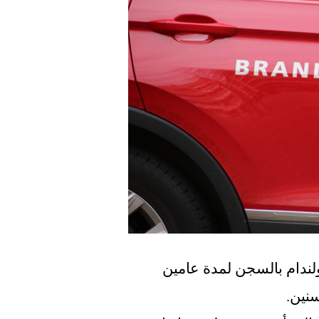
حُكم على امرأة تبلغ من العمر 81 عاماً من فولندام بالسجن لمدة عامين 
سنين.