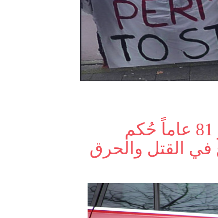
امرأة هولندية تبلغ من العمر 81 عاماً حُكم
 في القتل والحرق