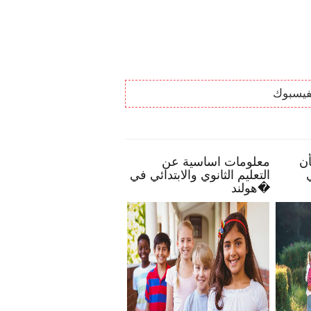
فيسبوك
بعض النصائح تمكنك بأن
معلومات اساسية عن
ك
تصبح أكثر انخراطًا في
التعليم الثانوي والابتدائي في
مدرسة طفلك
هولند�