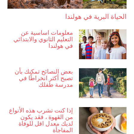
الحياة البرية في هولندا
معلومات اساسية عن
التعليم الثانوي والابتدائي
في هولندا
بعض النصائح تمكنك بأن
تصبح أكثر انخراطًا في
مدرسة طفلك
إذا كنت تشرب هذه الأنواع
من القهوة ، فقد يكون
لديك معدل اقل للوفاة
المفاجأة