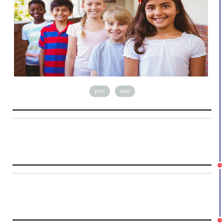
prev
next