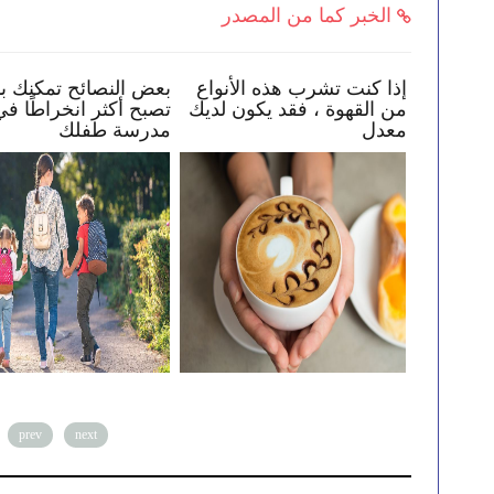
الخبر كما من المصدر
عد طفلك في البقاء
إذا كنت تشرب هذه الأنواع
بعض النصائ
ر الإنترنت
من القهوة ، فقد يكون لديك
تصبح أكثر 
معدل
مدرسة طف
prev
next