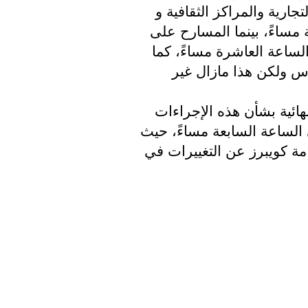
الالزامية رغم أن المصادر ذكرت أن المحال التجارية والمراكز الثقافية و 
المطاعم ستكون مفتوحة حتى الساعة الثامنة مساءً، بينما المسارح على 
سبيل المثال والأماكن الرياضية ستبقى حتى الساعة العاشرة مساءً، كما 
سيتم تخفيف إجراءات الحجر الصحي للمدارس ولكن هذا مازال غير 
ستقوم الحكومة الهولندية باتخاذ القرارات النهائية بشأن هذه الإجراءات 
اليوم في المؤتمر الصحفي المقرر عقده في الساعة السابعة مساءً، حيث 
سيعلن رئيس الوزراء روتيه ووزير الصحة العامة كويبرز عن التغييرات في 