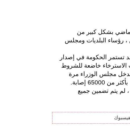
ازداد الضغط على مجلس الوزراء الأسبوع الماضي بشكل كبير من 
قطاعات المجتمع ، ولكن أيضًا من بين آخرين ، رؤساء البلديات ومجلس 
حتى إذا كان متغير omikron أكثر اعتدالًا ، فقد تستمر الحكومة في إصدار 
تحذير غدًا: من الممكن الآن أن تكون عمليات الاسترخاء خاضعة للشروط 
، ولكن إذا تغير الوضع مرة أخرى ، فسوف يتدخل مجلس الوزراء مرة 
أخرى. بالأمس كان هناك رقم قياسي للإصابة بأكثر من 65000 إصابة. 
نظرًا للتراكم في معالجة الاختبارات الإيجابية ، لم يتم تضمين جميع 
فيسبوك