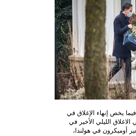
قام الفريق الاستشاري بتقديم نصائح جديدة فيما يخص إنهاء الإغلاق في 
هولندا الذي دام لشهور حيثُ دخلت هولندا في الاغلاق الليلي الأخير في 
28 نوفمبر من العام الفائت مع بدء ظهور متغير أوميكرون في هولندا، 