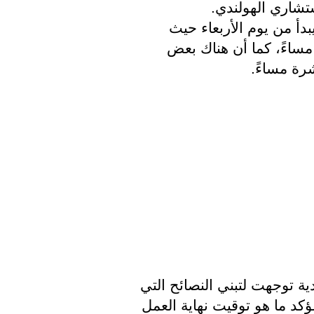
ستشاري الهولندي.
حسبما أفادت صحيفة NRC أن الاسترخاء سيبدأ من يوم الأربعاء حيث 
ستبقى المحال والمتاجر حتى الساعة الثامنة مساءً، كما أن هناك بعض 
رة مساءً.
بحسب وكالة الأنباء الهولندية الحكومة الهولندية توجهت لتبني النصائح التي 
قدمها الفريق الاستشاري، لكنه لا يزال غير مؤكد ما هو توقيت نهاية العمل 