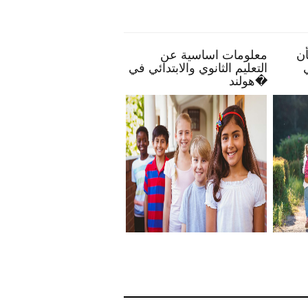
ح تمكنك بأن
معلومات اساسية عن
الحياة البرية 
انخراطًا في
التعليم الثانوي والابتدائي في
لك
هولند�