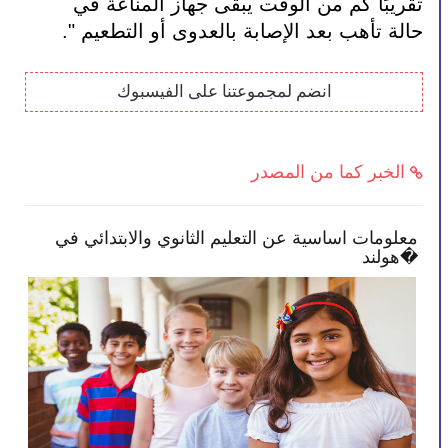
تقريبًا كم من الوقت يبقى جهاز المناعة في 
حالة تأهب بعد الإصابة بالعدوى أو التطعيم ".
انضم لمجموعتنا على الفيسبوك
الخبر كما من المصدر
صائح تمكنك بأن تصبح أكثر انخراطًا في
معلومات اساسي
 طفلك
هولند�